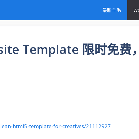
最新羊毛
W
ebsite Template 限时免
-clean-html5-template-for-creatives/21112927