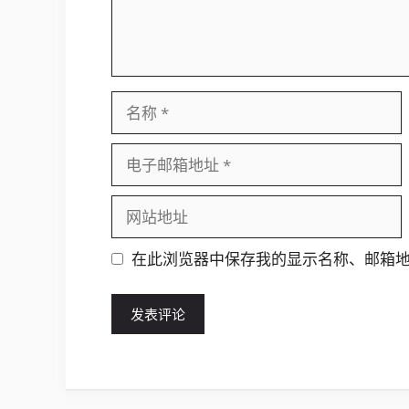
名
称
电
子
邮
网
箱
站
地
地
在此浏览器中保存我的显示名称、邮箱
址
址