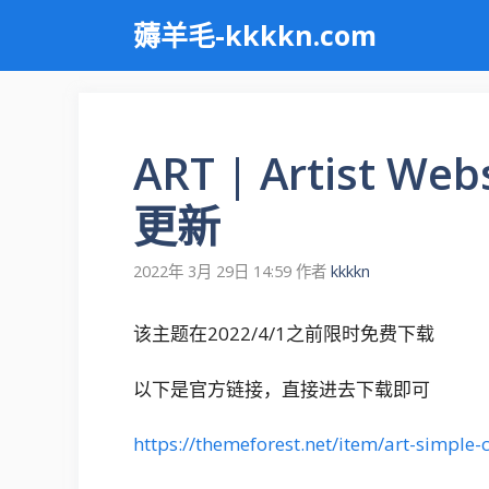
跳
薅羊毛-kkkkn.com
至
内
容
ART | Artist W
更新
2022年 3月 29日 14:59
作者
kkkkn
该主题在2022/4/1之前限时免费下载
以下是官方链接，直接进去下载即可
https://themeforest.net/item/art-simple