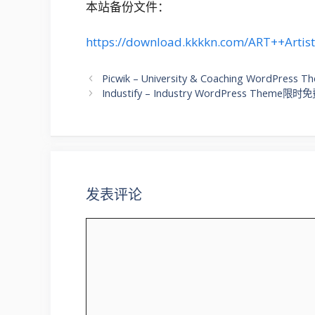
本站备份文件：
https://download.kkkkn.com/ART++Artis
文
Picwik – University & Coaching WordPr
章
Industify – Industry WordPress Theme
导
航
发表评论
评
论