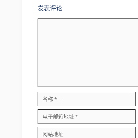
发表评论
评
论
名
称
电
子
邮
网
箱