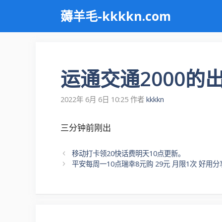
跳
薅羊毛-kkkkn.com
至
内
容
运通交通2000的
2022年 6月 6日 10:25
作者
kkkkn
三分钟前刚出
文
移动打卡领20快话费明天10点更新。
章
平安每周一10点瑞幸8元购 29元 月限1次 好用分
导
航