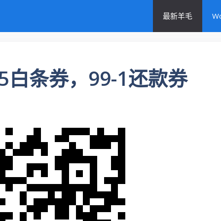
最新羊毛
W
-5白条券，99-1还款券