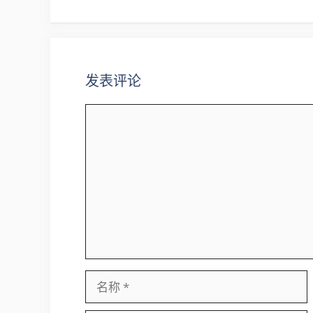
航
发表评论
评
论
名
称