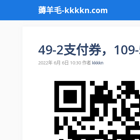
跳
薅羊毛-kkkkn.com
至
内
容
49-2支付券，109
2022年 6月 6日 10:30
作者
kkkkn