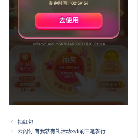
文
抽红包
章
云闪付 有我就有礼活动xyk刷三笔就行
导