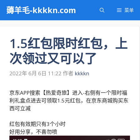
跳
薅羊毛-kkkkn.com
菜单
至
内
容
1.5红包限时红包，上
次领过又可以了
2022年 6月 6日 11:22
作者
kkkkn
京东APP搜索【热爱奇旅】进入-右侧有一个限时福
利礼盒点进去可领取1.5元红包，在京东商城购买东
西可立减
红包有效期只有3个小时
好用分享，不喜勿喷