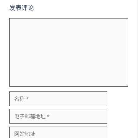
发表评论
评
论
名
称
电
子
邮
网
箱
站