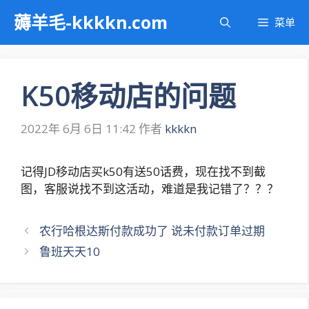
跳
薅羊毛-kkkkn.com
菜单
至
内
容
K50移动店的问题
2022年 6月 6日 11:42
作者
kkkkn
记得JD移动店买k50有送50话费，现在找不到截
图，客服说找不到这活动，难道是我记错了？？？
文
农行哈根达斯付款成功了 说未付款订单过期
章
鲁班天天10
导
航