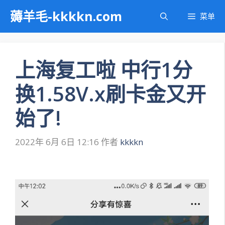
跳
薅羊毛-kkkkn.com
菜单
至
内
容
上海复工啦 中行1分
换1.58V.x刷卡金又开
始了!
2022年 6月 6日 12:16
作者
kkkkn