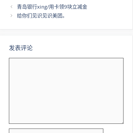
文
青岛银行xing/用卡领9块立减金
章
给你们见识见识美团。
导
航
发表评论
评
论
名