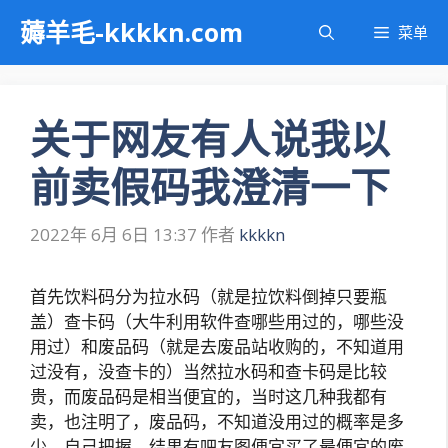
跳
薅羊毛-kkkkn.com
菜单
至
内
容
关于网友有人说我以
前卖假码我澄清一下
2022年 6月 6日 13:37
作者
kkkkn
首先饮料码分为拉水码（就是拉饮料倒掉只要瓶
盖）查卡码（大牛利用软件查哪些用过的，哪些没
用过）和废品码（就是去废品站收购的，不知道用
过没有，没查卡的）当然拉水码和查卡码是比较
贵，而废品码是相当便宜的，当时这几种我都有
卖，也注明了，废品码，不知道没用过的概率是多
少，自己把握。结果有吧友图便宜买了最便宜的废