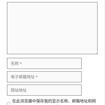
评
论
名
称
电
子
邮
网
箱
站
地
地
在此浏览器中保存我的显示名称、邮箱地址和网
址
址