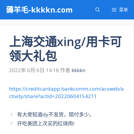
跳
薅羊毛-kkkkn.com
菜单
至
内
容
上海交通xing/用卡可
领大礼包
2022年 6月 6日 14:18
作者
kkkkn
https://creditcardapp.bankcomm.com/acsweb/a
ctivity/share?actId=20220604154211
文
有大佬知道dy不发货，赔付多少。
章
开吃美团上次买的红烧肉!
导