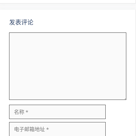
航
发表评论
评
论
名
称
电
子