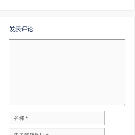
导
航
发表评论
评
论
名
称
电