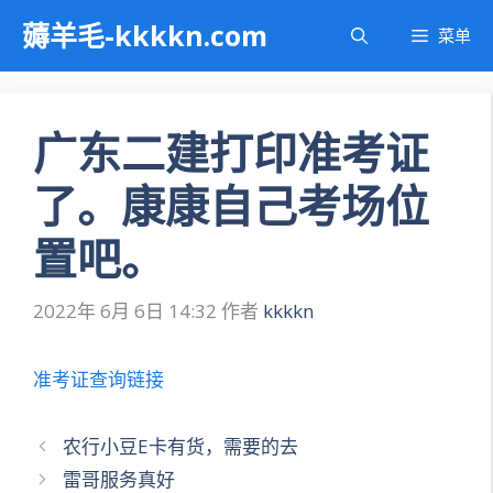
跳
薅羊毛-kkkkn.com
菜单
至
内
容
广东二建打印准考证
了。康康自己考场位
置吧。
2022年 6月 6日 14:32
作者
kkkkn
准考证查询链接
文
农行小豆E卡有货，需要的去
章
雷哥服务真好