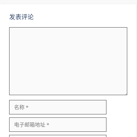
发表评论
评
论
名
称
电
子
邮