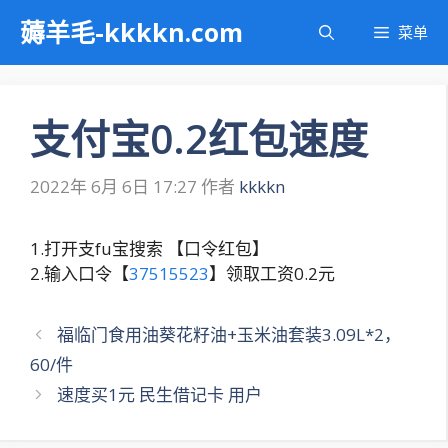
跳
薅羊毛-kkkkn.com
菜单
至
内
容
支付宝0.2红包速度
2022年 6月 6日 17:27
作者
kkkkn
1.打开支fu宝搜索 【口令红包】
2.输入口令【
37515523
】领取工资0.2元
文
福临门食用油葵花籽油+玉米油套装3.09L*2，
章
60/件
导
速度买1元 民生借记卡 用户
航