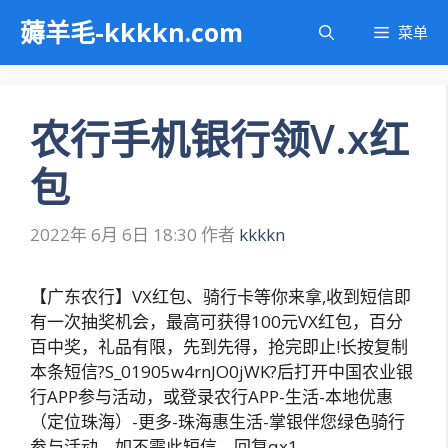
跳
薅羊毛-kkkkn.com
菜单
至
内
容
农行手机银行领V.x红
包
2022年 6月 6日 18:30
作者
kkkkn
【广东农行】VX红包、骑行卡等你来拿,收到短信即
有一次抽奖机会，最高可获得100元VX红包，百分
百中奖，礼品有限，先到先得，抢完即止!长按复制
本条短信?S_01905w4rnJO0jWK?后打开中国农业银
行APP参与活动，或登录农行APP-生活-本地优惠
（定位珠海）-更多-珠海惠生活-掌银伴您绿色骑行
参与活动。如不需此短信，回复qx1