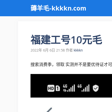
跳
薅羊毛-kkkkn.com
至
内
容
福建工号10元毛
2022年 6月 6日 21:58
作者
kkkkn
搜索消费季，领取 实测并不是要优待证才可以