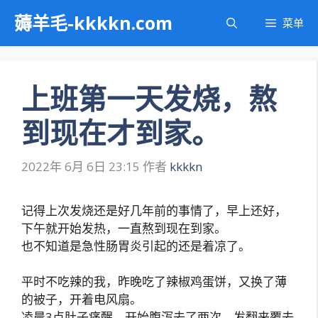
跳
薅羊毛-kkkkn.com
菜单
至
内
容
上班第一天发烧，熬
到现在才到家。
2022年 6月 6日 23:15
作者
kkkkn
记得上次发烧还是好几年前的事情了，早上还好，
下午就开始发热，一直熬到现在到家。
也不知道是急性肠胃炎引起的还是着凉了。
平时不吃辣的我，昨晚吃了辣椒鸡蛋饼，又换了薄
的被子，开着电风扇。
凌晨3点肚子痛醒，开始腹泻去了两次，发翻来覆去