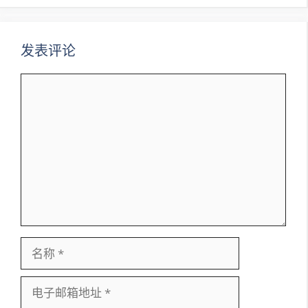
航
发表评论
评
论
名
称
电
子