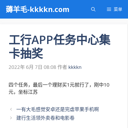
跳
薅羊毛-kkkkn.com
菜单
至
内
容
工行APP任务中心集
卡抽奖
2022年 6月 7日 08:08
作者
kkkkn
四个任务，最后一个理财买1元就行了，刚中10
元，坐标江苏
文
一有大毛感觉安卓还是完虐苹果手机啊
章
建行生活领外卖卷和电影卷
导