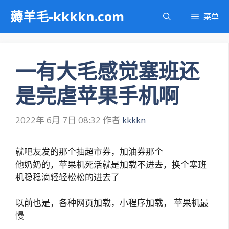
跳
薅羊毛-kkkkn.com
菜单
至
内
容
一有大毛感觉塞班还
是完虐苹果手机啊
2022年 6月 7日 08:32
作者
kkkkn
就吧友发的那个抽超市券，加油券那个
他奶奶的，苹果机死活就是加载不进去，换个塞班
机稳稳滴轻轻松松的进去了
以前也是，各种网页加载，小程序加载， 苹果机最
慢