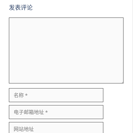
发表评论
评
论
名
称
电
子
邮
网
箱
站