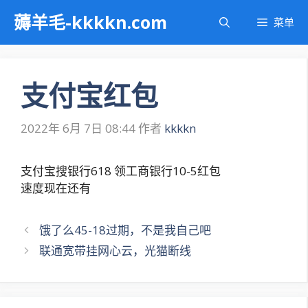
跳
薅羊毛-kkkkn.com
菜单
至
内
容
支付宝红包
2022年 6月 7日 08:44
作者
kkkkn
支付宝搜银行618 领工商银行10-5红包
速度现在还有
文
饿了么45-18过期，不是我自己吧
章
联通宽带挂网心云，光猫断线
导
航