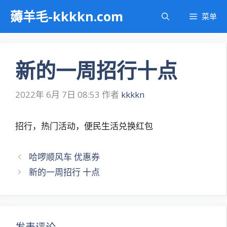
跳
薅羊毛-kkkkn.com
菜单
至
内
容
新的一周招行十点
2022年 6月 7日 08:53
作者
kkkkn
招行，热门活动，便民生活兑换红包
文
哈啰顺风车 优惠券
章
新的一周招行 十点
导
航