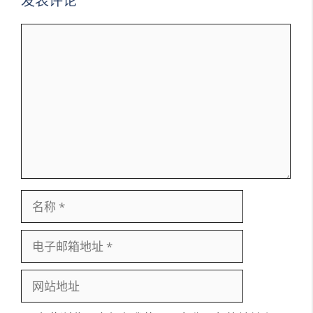
发表评论
评
论
名
称
电
子
邮
网
箱
站
地
地