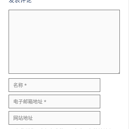
发表评论
评
论
名
称
电
子
邮
网
箱
站
地
地