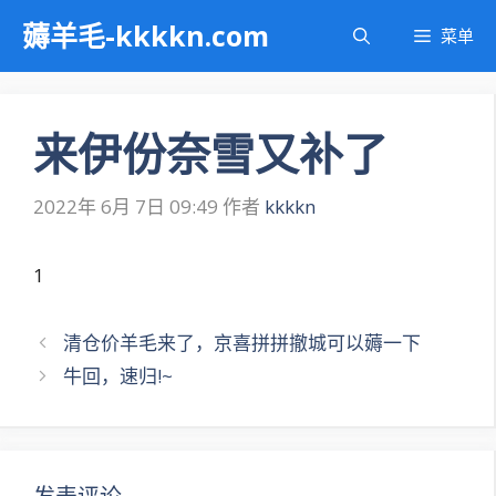
跳
薅羊毛-kkkkn.com
菜单
至
内
容
来伊份奈雪又补了
2022年 6月 7日 09:49
作者
kkkkn
1
文
清仓价羊毛来了，京喜拼拼撤城可以薅一下
章
牛回，速归!~
导
航