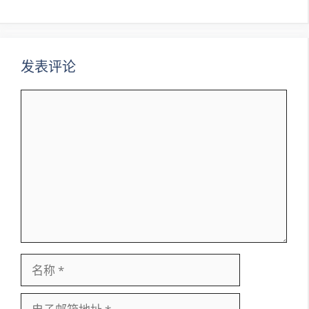
导
航
发表评论
评
论
名
称
电