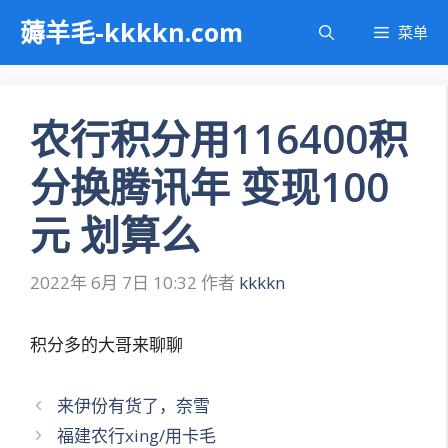
跳
薅羊毛-kkkkn.com
菜单
至
内
容
农行积分用116400积
分换腾讯年 变现100
元 划算么
2022年 6月 7日 10:32
作者
kkkkn
积分多的大哥来聊聊
文
来伊份有货了，奈雪
章
福建农行xing/用卡毛