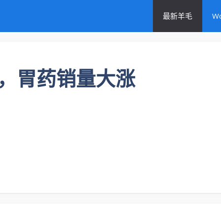
最新羊毛
W
，胃药销量大涨