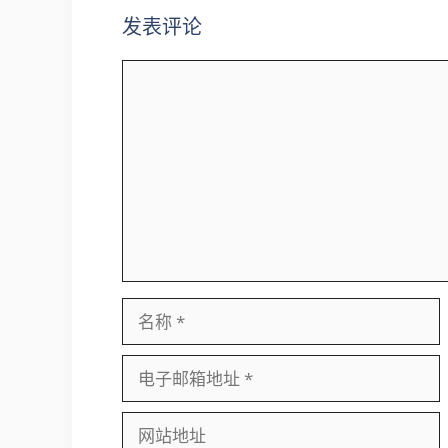
发表评论
评
论
名
称
电
子
邮
网
箱