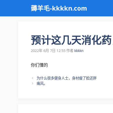
跳
薅羊毛-kkkkn.com
至
内
容
预计这几天消化药
2022年 6月 7日 12:55
作者
kkkkn
你们懂的
文
为什么很多健身人士，身材瘦了脸还胖
章
痛风。
导
航