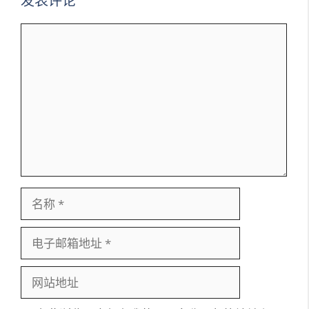
发表评论
评
论
名
称
电
子
邮
网
箱
站
地
地