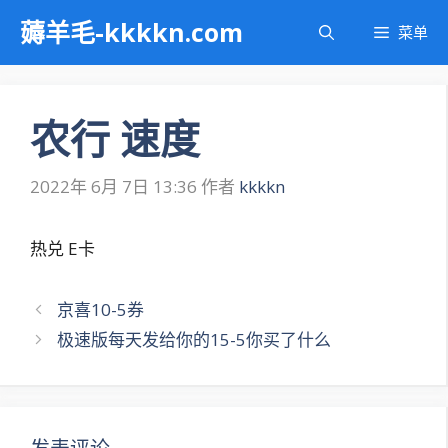
跳
薅羊毛-kkkkn.com
菜单
至
内
容
农行 速度
2022年 6月 7日 13:36
作者
kkkkn
热兑 E卡
文
京喜10-5券
章
极速版每天发给你的15-5你买了什么
导
航