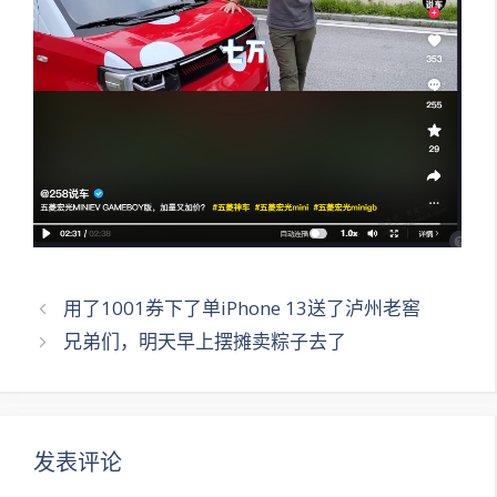
文
用了1001券下了单iPhone 13送了泸州老窖
章
兄弟们，明天早上摆摊卖粽子去了
导
航
发表评论