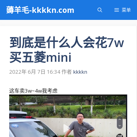
跳
薅羊毛-kkkkn.com
菜单
至
内
容
到底是什么人会花7w
买五菱mini
2022年 6月 7日 16:34
作者
kkkkn
这车卖3w~4w我考虑