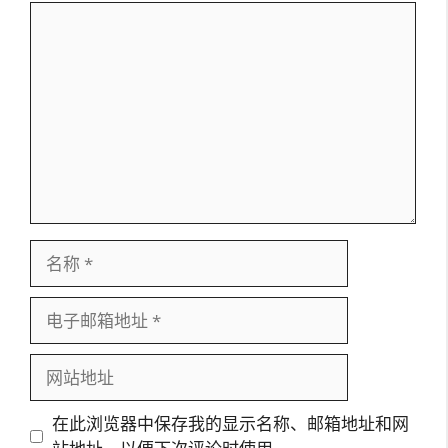
评
论
名
称
电
子
邮
网
箱
站
地
地
在此浏览器中保存我的显示名称、邮箱地址和网
址
址