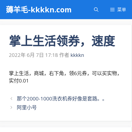
跳
薅羊毛-kkkkn.com
菜单
至
内
容
掌上生活领券，速度
2022年 6月 7日 17:18
作者
kkkkn
掌上生活，商城，右下角，领6元券，可以买实物，
实付0.01
文
那个2000-1000洗衣机券好像是套路。。
章
阿里小号
导
航