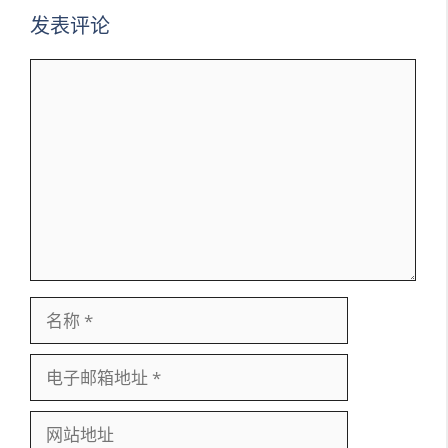
发表评论
评
论
名
称
电
子
邮
网
箱
站