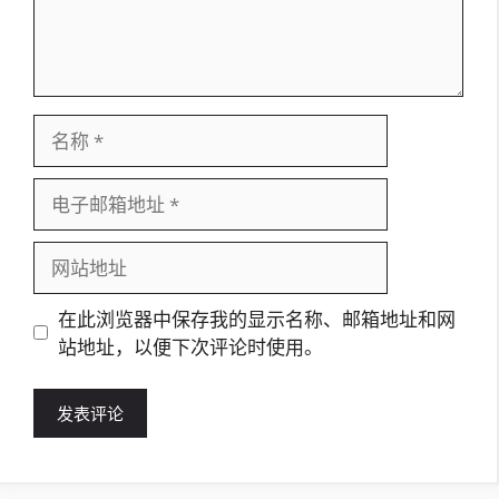
名
称
电
子
邮
网
箱
站
地
地
在此浏览器中保存我的显示名称、邮箱地址和网
址
址
站地址，以便下次评论时使用。