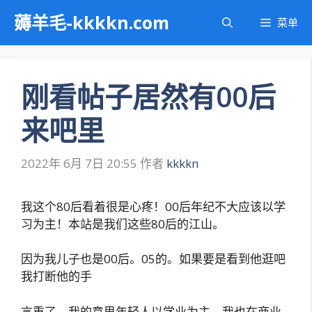
跳
薅羊毛-kkkkn.com
菜单
至
内
容
刚看帖子居然有00后
来吧里
2022年 6月 7日 20:55
作者
kkkkn
我这个80后看着很是心疼！00后年纪不大应该以学
习为主！本站是我们这些80后的江山。
因为我儿子也是00后。05的。如果要是看到他逛吧
我打断他的手
言重了。我的意思年轻人以学业为主。我也在商业