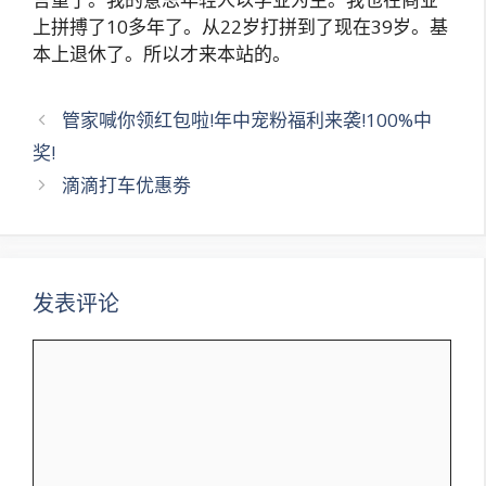
上拼搏了10多年了。从22岁打拼到了现在39岁。基
本上退休了。所以才来本站的。
文
管家喊你领红包啦!年中宠粉福利来袭!100%中
章
奖!
导
滴滴打车优惠劵
航
发表评论
评
论