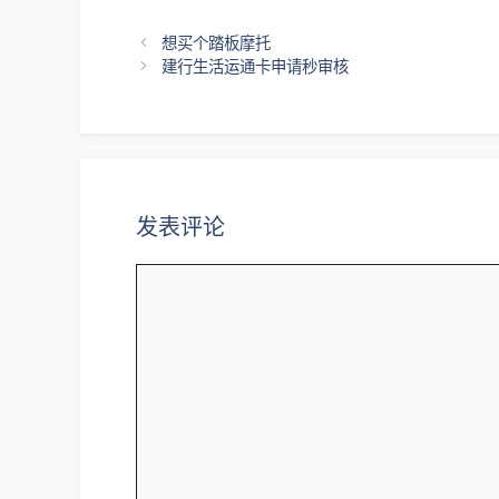
文
想买个踏板摩托
章
建行生活运通卡申请秒审核
导
航
发表评论
评
论