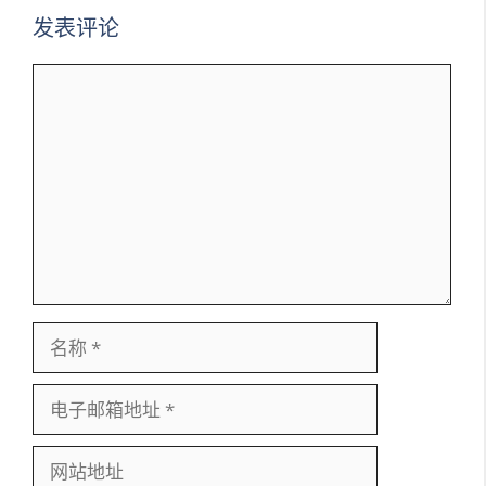
发表评论
评
论
名
称
电
子
邮
网
箱
站