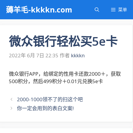
跳
薅羊毛-kkkkn.com
菜单
至
内
容
微众银行轻松买5e卡
2022年 6月 7日 22:35
作者
kkkkn
微众银行APP，给绑定的性用卡还款2000＋，获取
500积分，然后499积分＋0.01元兑换5e卡
文
2000-1000领不了的扫这个吧
章
你一定会用到的表白文案!
导
航