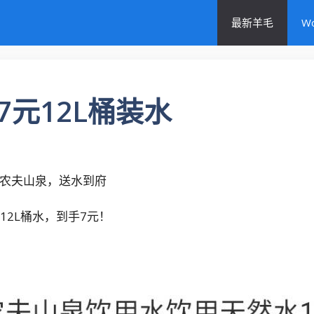
最新羊毛
W
元12L桶装水
惠-农夫山泉，送水到府
，12L桶水，到手7元！