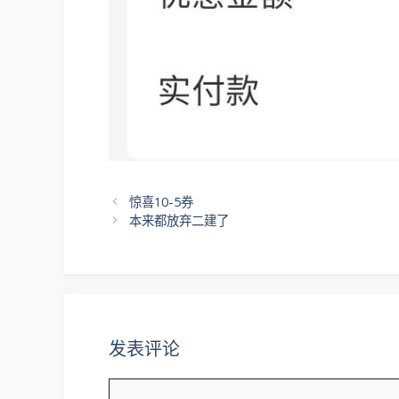
文
惊喜10-5券
章
本来都放弃二建了
导
航
发表评论
评