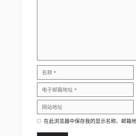
论
名
称
电
子
邮
网
箱
站
地
地
在此浏览器中保存我的显示名称、邮箱
址
址