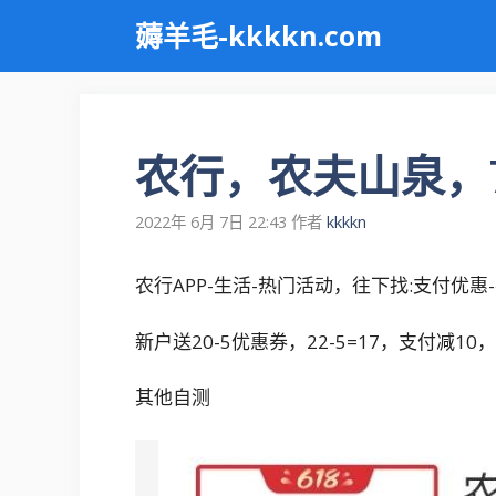
跳
薅羊毛-kkkkn.com
至
内
容
农行，农夫山泉，7
2022年 6月 7日 22:43
作者
kkkkn
农行APP-生活-热门活动，往下找:支付优
新户送20-5优惠券，22-5=17，支付减10
其他自测