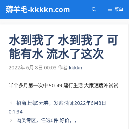
跳
薅羊毛-kkkkn.com
菜单
至
内
容
水到我了 水到我了 可
能有水 流水了这次
2022年 6月 8日 00:03
作者
kkkkn
半个多月第一次中 50-49 建行生活 大家速度冲试试
文
招商上海5元券，发贴时间:2022年6月8日
章
0:1:34
导
肉类专区，任选6件 好价，，
航