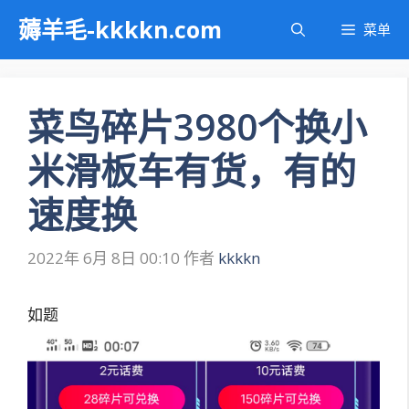
跳
薅羊毛-kkkkn.com
菜单
至
内
容
菜鸟碎片3980个换小
米滑板车有货，有的
速度换
2022年 6月 8日 00:10
作者
kkkkn
如题