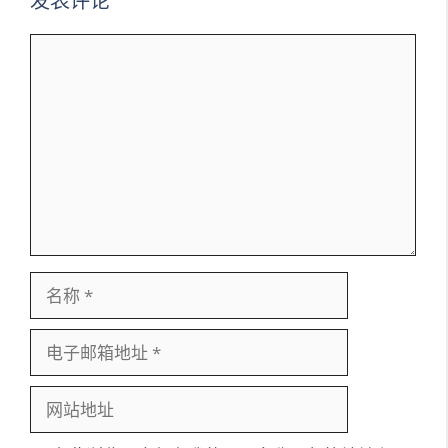
发表评论
评
论
名
称
电
子
邮
网
箱
站
地
地