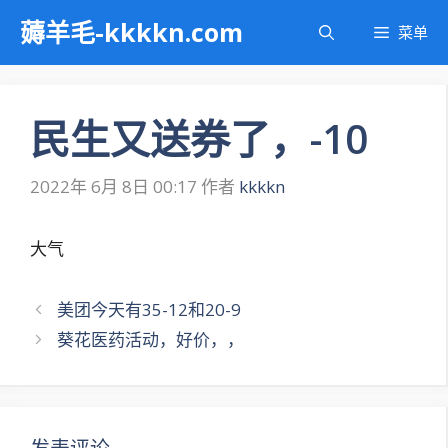
跳
薅羊毛-kkkkn.com
菜单
至
内
容
民生又送券了，-10
2022年 6月 8日 00:17
作者
kkkkn
大气
文
美团今天有35-12和20-9
章
葵花医药活动，好价，，
导
航