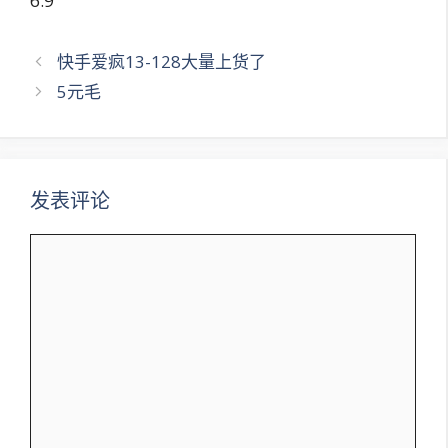
6.9
文
快手爱疯13-128大量上货了
章
5元毛
导
航
发表评论
评
论