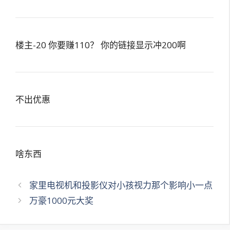
楼主-20 你要赚110？ 你的链接显示冲200啊
不出优惠
啥东西
文
家里电视机和投影仪对小孩视力那个影响小一点
章
万豪1000元大奖
导
航