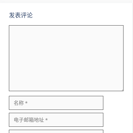
发表评论
评
论
名
称
电
子
邮