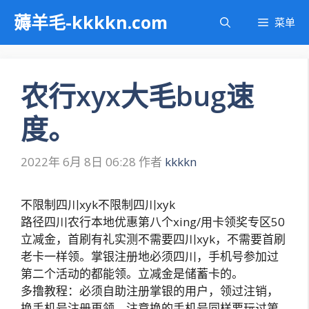
跳
薅羊毛-kkkkn.com
菜单
至
内
容
农行xyx大毛bug速
度。
2022年 6月 8日 06:28
作者
kkkkn
不限制四川xyk不限制四川xyk
路径四川农行本地优惠第八个xing/用卡领奖专区50
立减金，首刷有礼实测不需要四川xyk，不需要首刷
老卡一样领。掌银注册地必须四川，手机号参加过
第二个活动的都能领。立减金是储蓄卡的。
多撸教程：必须自助注册掌银的用户，领过注销，
换手机号注册再领。注意换的手机号同样要玩过第