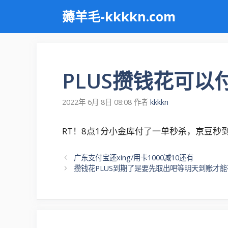
跳
薅羊毛-kkkkn.com
至
内
容
PLUS攒钱花可以
2022年 6月 8日 08:08
作者
kkkkn
RT！8点1分小金库付了一单秒杀，京豆秒
文
广东支付宝还xing/用卡1000减10还有
章
攒钱花PLUS到期了是要先取出吧等明天到账才能
导
航