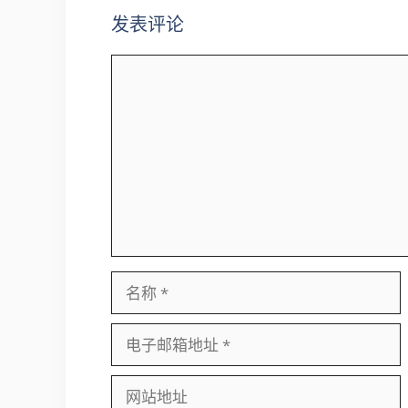
发表评论
评
论
名
称
电
子
邮
网
箱