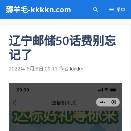
跳
薅羊毛-kkkkn.com
菜单
至
内
容
辽宁邮储50话费别忘
记了
2022年 6月 8日 09:11
作者
kkkkn