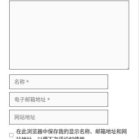
评
论
名
称
电
子
邮
网
箱
站
地
地
在此浏览器中保存我的显示名称、邮箱地址和网
址
址