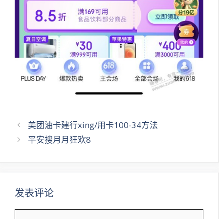
文
美团油卡建行xing/用卡100-34方法
章
平安搜月月狂欢8
导
航
发表评论
评