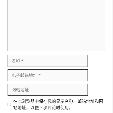
论
名
称
电
子
邮
网
箱
站
地
地
在此浏览器中保存我的显示名称、邮箱地址和网
址
址
站地址，以便下次评论时使用。