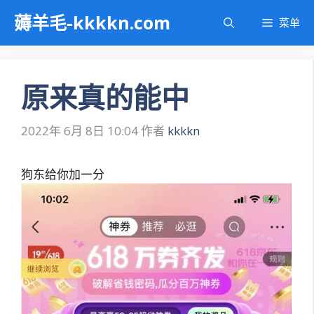
跳
薅羊毛-kkkkn.com
菜单
至
内
容
原来真的能中
2022年 6月 8日 10:04
作者
kkkkn
狗东给你加一分