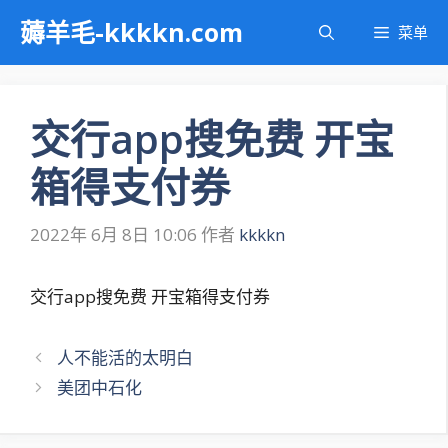
跳
薅羊毛-kkkkn.com
菜单
至
内
容
交行app搜免费 开宝
箱得支付券
2022年 6月 8日 10:06
作者
kkkkn
交行app搜免费 开宝箱得支付券
文
人不能活的太明白
章
美团中石化
导
航