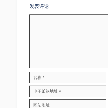
发表评论
评
论
名
称
电
子
邮
网
箱