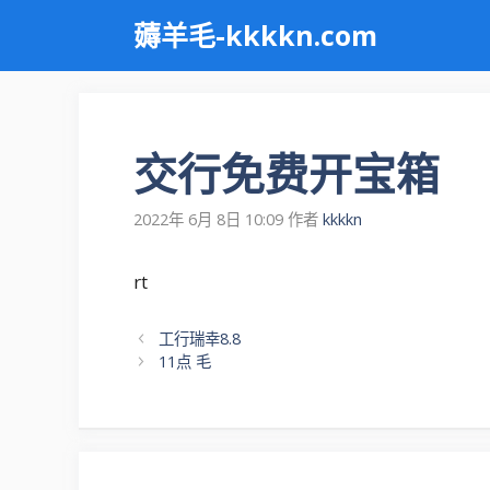
跳
薅羊毛-kkkkn.com
至
内
容
交行免费开宝箱
2022年 6月 8日 10:09
作者
kkkkn
rt
文
工行瑞幸8.8
章
11点 毛
导
航