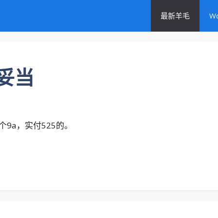
最新羊毛
W
不妥当
9a，实付525的。