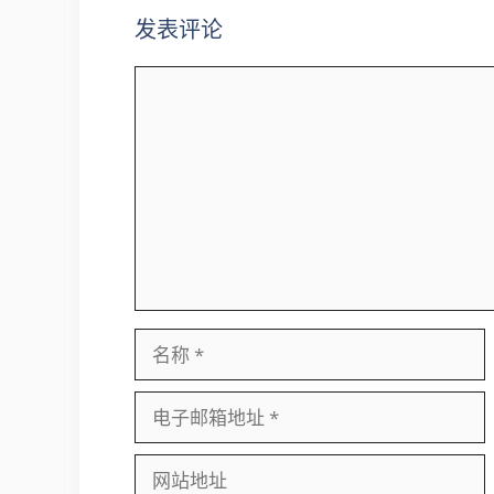
发表评论
评
论
名
称
电
子
邮
网
箱