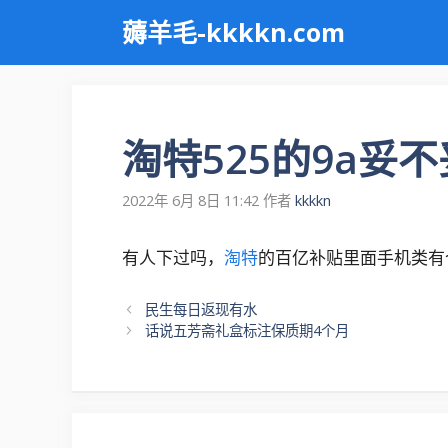
跳
薅羊毛-kkkkn.com
至
内
容
淘特525的9a妥
2022年 6月 8日 11:42
作者
kkkkn
有人下过吗，
淘特
的百亿补贴里面手机类有个
文
民生每日返现有水
章
话说五芳斋礼盒标注保质期4个月
导
航