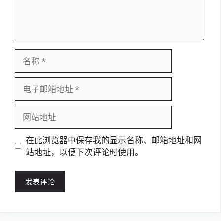
名
称
电
子
邮
网
箱
站
地
地
在此浏览器中保存我的显示名称、邮箱地址和网
址
址
站地址，以便下次评论时使用。