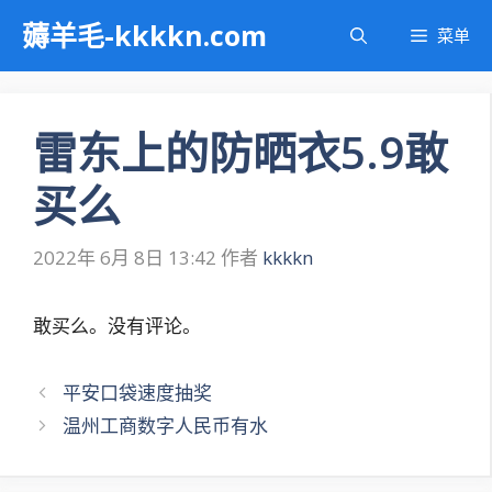
跳
薅羊毛-kkkkn.com
菜单
至
内
容
雷东上的防晒衣5.9敢
买么
2022年 6月 8日 13:42
作者
kkkkn
敢买么。没有评论。
文
平安口袋速度抽奖
章
温州工商数字人民币有水
导
航