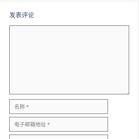
发表评论
评
论
名
称
电
子
邮
网