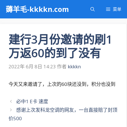
跳
薅羊毛-kkkkn.com
菜单
至
内
容
建行3月份邀请的刷1
万返60的到了没有
2022年 6月 8日 14:23
作者
kkkkn
今天又来邀请了，上次的60块还没到，积分也没到
文
必中1 E卡 速度
章
感谢上次发科龙空调的网友，一台直接赔了封顶
导
价500
航