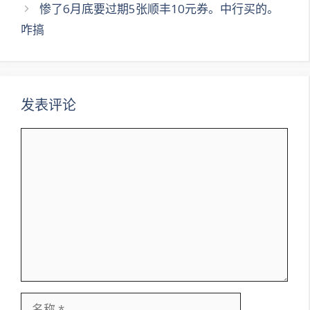
章
惨了6月底要过期5张顺丰10元券。中行买的。
导
咋搞
航
发表评论
评
论
名