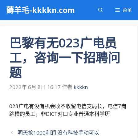
跳
薅羊毛-kkkkn.com
菜单
至
内
容
巴黎有无023广电员
工，咨询一下招聘问
题
2022年 6月 8日 16:17
作者
kkkkn
023广电有没有机会收不收留电信支局长，电信7岗
跳槽的员工，非DICT对口专业普通本科学历
文
明天抢1000利润 没有科技手动可以