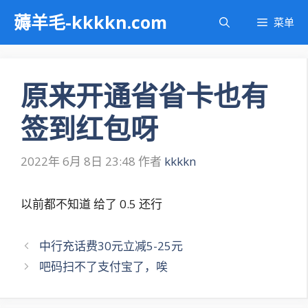
跳
薅羊毛-kkkkn.com
菜单
至
内
容
原来开通省省卡也有
签到红包呀
2022年 6月 8日 23:48
作者
kkkkn
以前都不知道 给了 0.5 还行
文
中行充话费30元立减5-25元
章
吧码扫不了支付宝了，唉
导
航