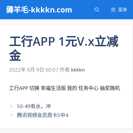
跳
薅羊毛-kkkkn.com
菜单
至
内
容
工行APP 1元V.x立减
金
2022年 6月 9日 00:07
作者
kkkkn
工行APP 切换 幸福生活版 我的 任务中心 抽奖随机
文
50-49有水，冲
章
腾讯视频会员周卡5中4
导
航