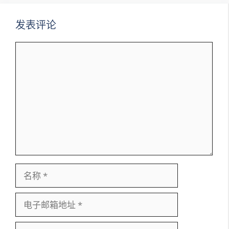
发表评论
评
论
名
称
电
子
邮
网