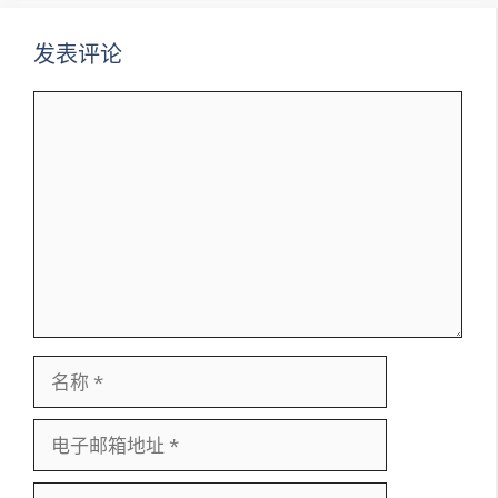
发表评论
评
论
名
称
电
子
邮
网