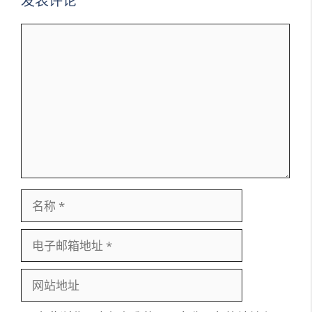
发表评论
评
论
名
称
电
子
邮
网
箱
站
地
地