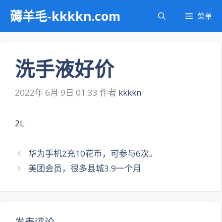
跳
薅羊毛-kkkkn.com
菜单
至
内
容
洗手液好价
2022年 6月 9日 01:33
作者
kkkkn
2L
文
华为手机2充10花币，可参与6次。
章
美团会员，很多县城3.9一个月
导
航