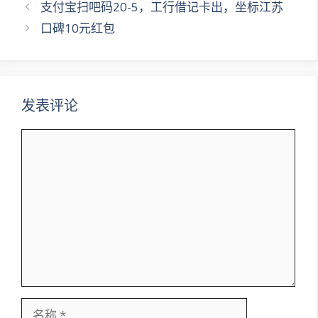
文
支付宝扫吧码20-5，工行借记卡出，坐标江苏
章
口碑10元红包
导
航
发表评论
评
论
名