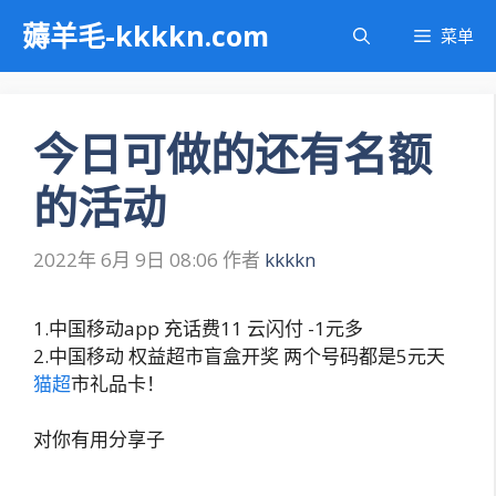
跳
薅羊毛-kkkkn.com
菜单
至
内
容
今日可做的还有名额
的活动
2022年 6月 9日 08:06
作者
kkkkn
1.中国移动app 充话费11 云闪付 -1元多
2.中国移动 权益超市盲盒开奖 两个号码都是5元天
猫超
市礼品卡！
对你有用分享子