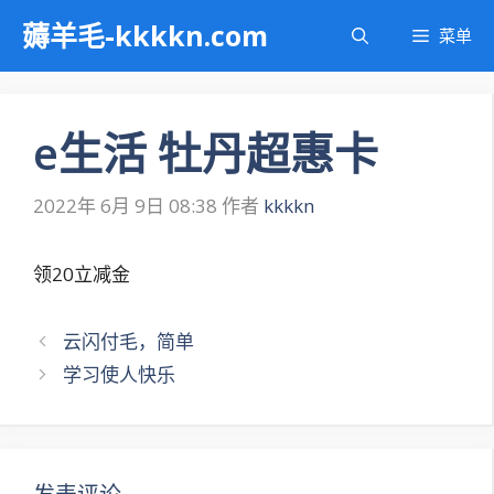
跳
薅羊毛-kkkkn.com
菜单
至
内
容
e生活 牡丹超惠卡
2022年 6月 9日 08:38
作者
kkkkn
领20立减金
文
云闪付毛，简单
章
学习使人快乐
导
航