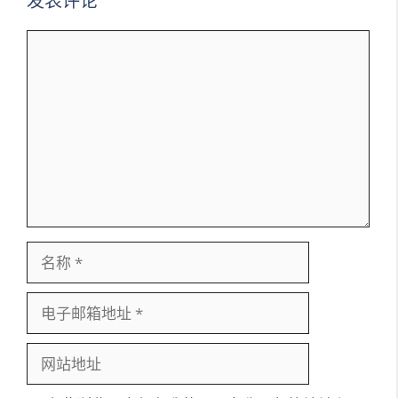
发表评论
评
论
名
称
电
子
邮
网
箱
站
地
地