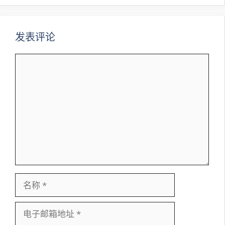
航
发表评论
评
论
名
称
电
子