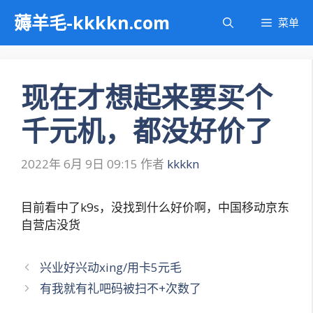
跳
薅羊毛-kkkkn.com
菜单
至
内
容
现在才想起来要买个
千元机，都没好价了
2022年 6月 9日 09:15
作者
kkkkn
目前看中了k9s，没找到什么好价啊，中国移动京东
自营店没货
文
兴业好兴动xing/用卡5元毛
章
有我就有礼吧码被扫不+次数了
导